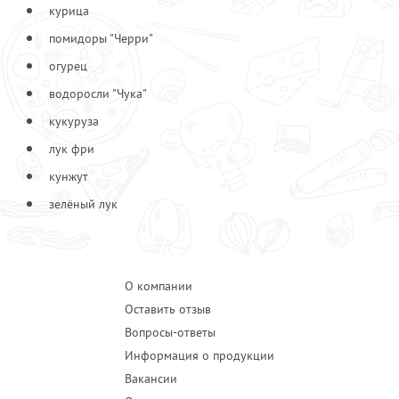
курица
Лук фри
30
помидоры "Черри"
Морковь
30
Огурец
огурец
40
Соус "Спайс"
70
водоросли "Чука"
Черри
40
кукуруза
Чука
30
лук фри
кунжут
зелёный лук
О компании
Оставить отзыв
Вопросы-ответы
Информация о продукции
Вакансии