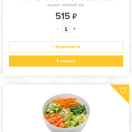
кунжут
зелёный лук
515
-
+
Ингредиенты
В корзину