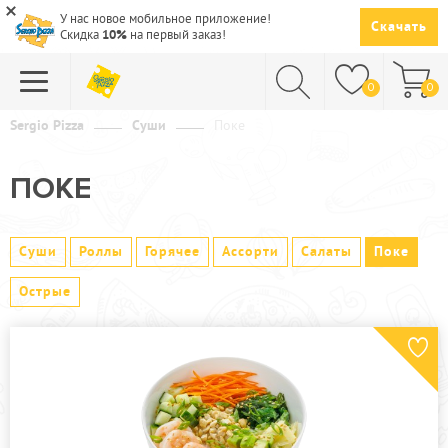
У нас новое мобильное приложение!
Скачать
Скидка
10%
на первый заказ!
0
0
Sergio Pizza
Суши
Поке
ПИЦЦА
ПОКЕ
СУШИ
САЛАТЫ
Суши
Роллы
Горячее
Ассорти
Салаты
Поке
ПАСТА
Острые
ГОРЯЧЕЕ
СУПЫ
НАПИТКИ
ДЕСЕРТЫ