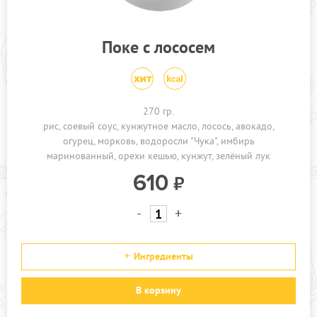
Поке с лососем
270 гр.
рис
соевый соус
кунжутное масло
лосось
авокадо
огурец
морковь
водоросли "Чука"
имбирь
маринованный
орехи кешью
кунжут
зелёный лук
610
-
+
Ингредиенты
В корзину