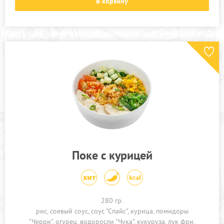
В корзину
Поке с курицей
280 гр.
рис
соевый соус
соус "Спайс"
курица
помидоры
"Черри"
огурец
водоросли "Чука"
кукуруза
лук фри