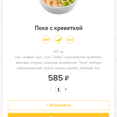
ПРОЧЕЕ
АКЦИИ
Поке с креветкой
285 гр.
рис
соевый соус
соус "Спайс"
королевские креветки
авокадо
огурец
морковь
водоросли "Чука"
имбирь
маринованный
орехи кешью
кунжут
зелёный лук
585
-
+
Ингредиенты