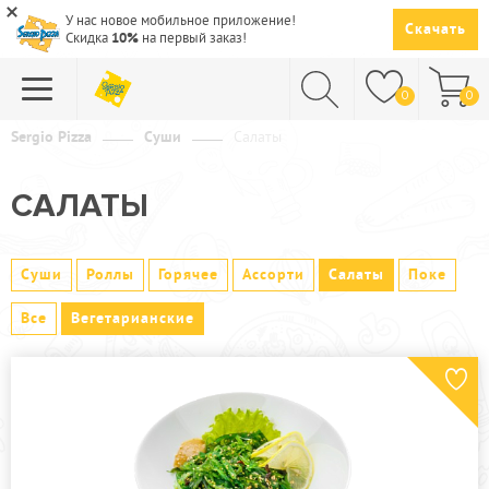
У нас новое мобильное приложение!
Скачать
Скидка
10%
на первый заказ!
0
0
Sergio Pizza
Суши
Салаты
ПИЦЦА
САЛАТЫ
СУШИ
САЛАТЫ
Суши
Роллы
Горячее
Ассорти
Салаты
Поке
ПАСТА
Все
Вегетарианские
ГОРЯЧЕЕ
СУПЫ
НАПИТКИ
ДЕСЕРТЫ