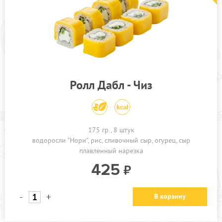
Ролл Дабл - Чиз
175 гр., 8 штук
водоросли "Нори"
рис
сливочный сыр
огурец
сыр
плавленный нарезка
425
-
+
В корзину