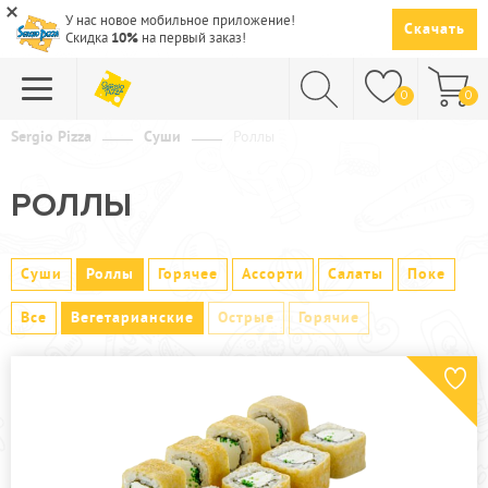
У нас новое мобильное приложение!
Скачать
Скидка
10%
на первый заказ!
0
0
Sergio Pizza
Суши
Роллы
ПИЦЦА
РОЛЛЫ
СУШИ
САЛАТЫ
Суши
Роллы
Горячее
Ассорти
Салаты
Поке
ПАСТА
Все
Вегетарианские
Острые
Горячие
ГОРЯЧЕЕ
СУПЫ
НАПИТКИ
ДЕСЕРТЫ