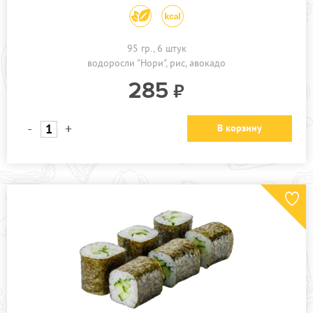
95 гр., 6 штук
водоросли "Нори"
рис
авокадо
285
-
+
В корзину