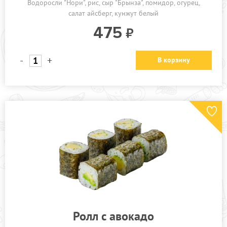
Водоросли "Нори"
рис
сыр "Брынза"
помидор
огурец
салат айсберг
кунжут белый
475
-
+
В корзину
Ролл с авокадо