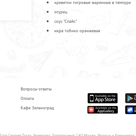
креветки тигровые жаренные в темпуре
огурец
соус "Спайс"
икра тобико оранжевая
Вопросы-ответы
Оплата
Кафе Зеленоград
Pizza Сергиев Посад, Зеленоград, Долгопрудный, САО Москвы, Мытищи и Коммунарка.