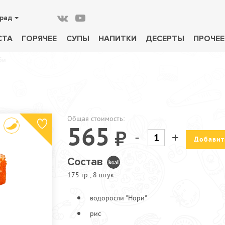
рад
СТА
ГОРЯЧЕЕ
СУПЫ
НАПИТКИ
ДЕСЕРТЫ
ПРОЧЕЕ
би
Общая стоимость:
565
-
+
Добавит
Состав
175 гр., 8 штук
водоросли "Нори"
рис