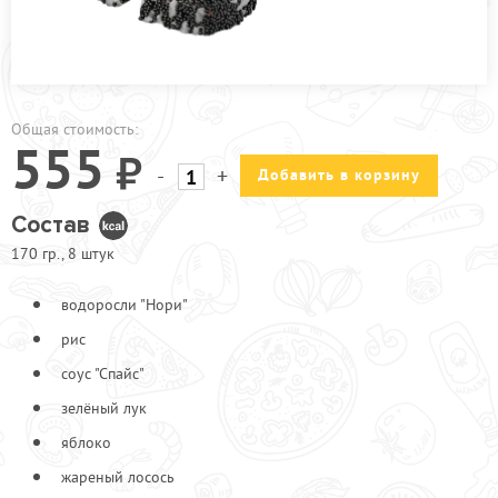
ПРОЧЕЕ
КАФЕ ЗЕЛЕНОГРАД
КАФЕ БРЁХОВО
Общая стоимость:
АКЦИИ
555
-
+
Добавить в корзину
Состав
170 гр., 8 штук
водоросли "Нори"
рис
соус "Спайс"
зелёный лук
яблоко
жареный лосось