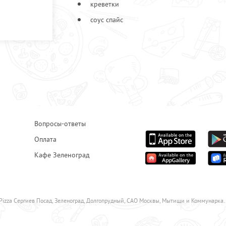
креветки
соус спайс
Вопросы-ответы
Оплата
Кафе Зеленоград
Pizza Сергиев Посад, Зеленоград, Долгопрудный, САО Москвы, Мытищи и Коммунарка.