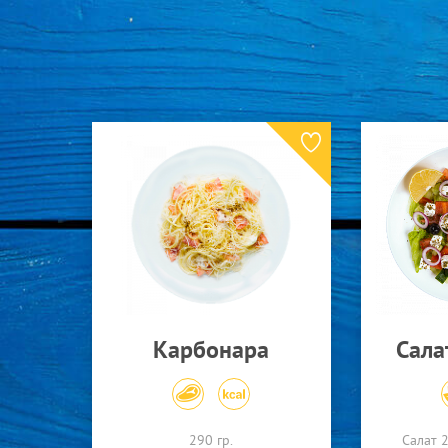
Карбонара
Сала
290 гр.
Салат 2