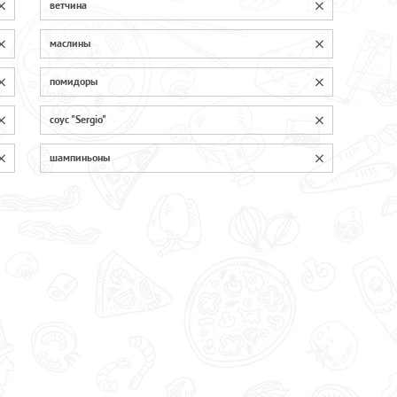
ветчина
маслины
помидоры
соус "Sergio"
шампиньоны
Брокколи
00
150
Куриные грудки
00
100
Лук красный
70
70
Маслины
70
70
Опята маринованные
70
70