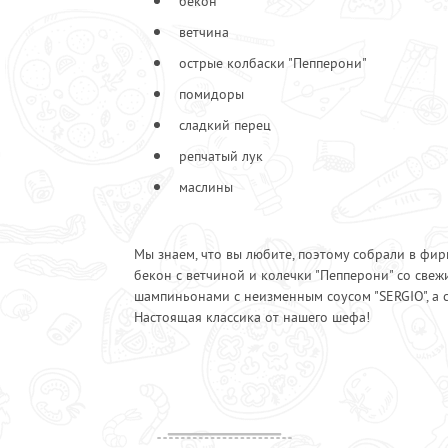
бекон
Пепперони острая
1
ветчина
Салями
1
острые колбаски "Пепперони"
Шампиньоны
помидоры
Шейка деликатесная
1
сладкий перец
репчатый лук
маслины
Мы знаем, что вы любите, поэтому собрали в ф
бекон с ветчиной и колечки "Пепперони" со свеж
шампиньонами с неизменным соусом "SERGIO", а с
Настоящая классика от нашего шефа!