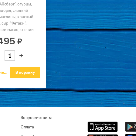
"Айсберг"
огурцы
идоры
сладкий
маслины
красный
сыр "Фетаки"
вое масло
специи
495
+
нты
В корзину
Вопросы-ответы
Оплата