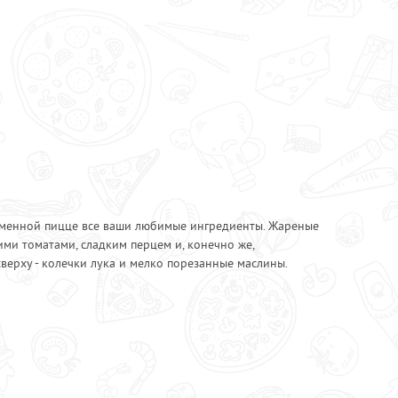
Перец халапеньо
10
80
Сыр "Моцарелла"
20
150
Шампиньоны жареные
90
110
50
ирменной пицце все ваши любимые ингредиенты. Жареные
ими томатами, сладким перцем и, конечно же,
верху - колечки лука и мелко порезанные маслины.