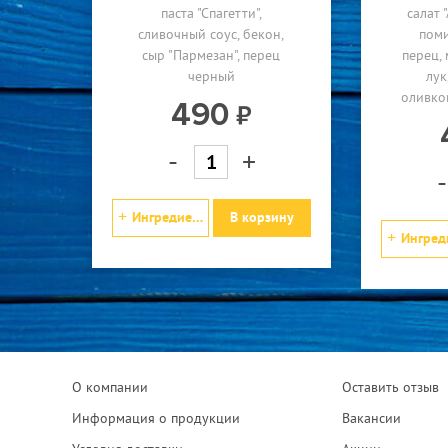
паста "Спагетти"
салат 
сливочный соус
бекон
пом
сыр "Пармезан"
перец
перец
черный
лук
оливко
490
-
+
-
Ингредиенты
В корзину
Ингредие
О компании
Оставить отзыв
Информация о продукции
Вакансии