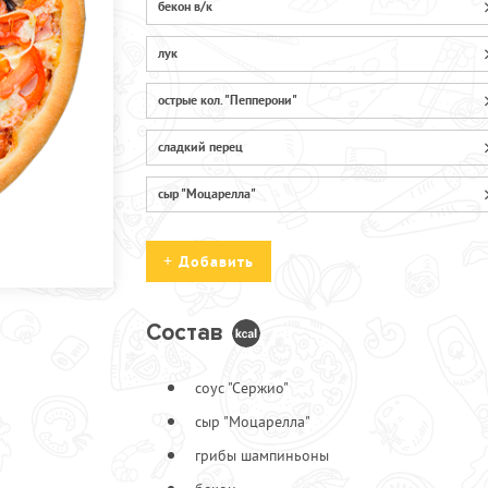
бекон в/к
лук
острые кол. "Пепперони"
сладкий перец
сыр "Моцарелла"
Добавить
Состав
Бекон с/к
1
соус "Сержио"
Колбаски "Охотничьи"
1
сыр "Моцарелла"
Лук зеленый
грибы шампиньоны
Лук репчатый
Огурцы маринованные