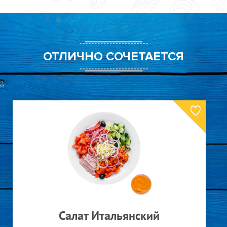
Лук зеленый
70
Лук красный
70
Лук репчатый
70
Маслины
70
ОТЛИЧНО СОЧЕТАЕТСЯ
Огурцы маринованные
70
Опята маринованные
70
Пепперони острая
110
Перец сладкий
90
Петрушка
70
Помидоры
70
Помидоры черри
70
Салями
120
Семга
250
Сливки 33%
100
Соус "Барбекю"
70
Маринера
Соус "Табаско"
70