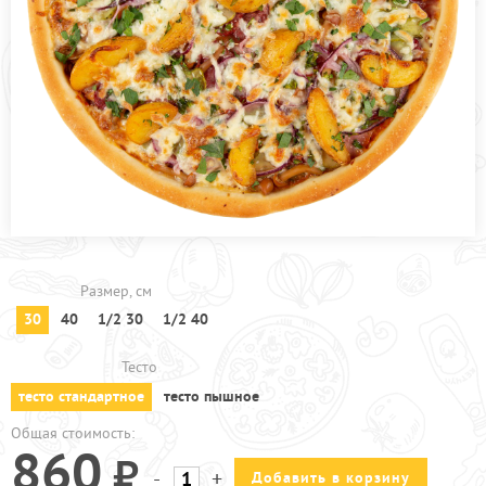
ПРОЧЕЕ
КАФЕ ЗЕЛЕНОГРАД
КАФЕ БРЁХОВО
АКЦИИ
Размер, см
30
40
1/2 30
1/2 40
Тесто
тесто стандартное
тесто пышное
Общая стоимость:
860
-
+
Добавить в корзину