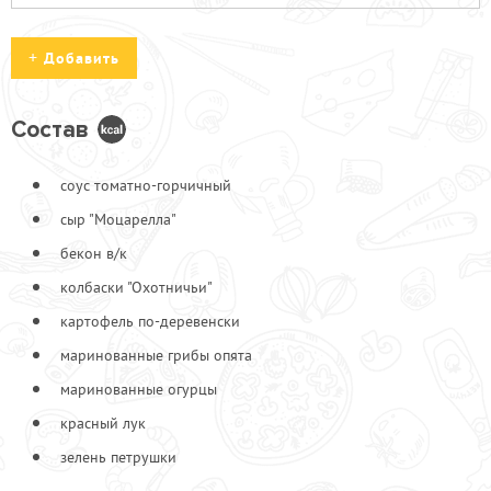
Добавить
Состав
4 сыра
150
соус томатно-горчичный
Ананасы
100
сыр "Моцарелла"
Бекон в/к
150
бекон в/к
Брокколи
150
Брынза "Фетаки"
150
колбаски "Охотничьи"
Ветчина
110
картофель по-деревенски
Грибы жареные
110
маринованные грибы опята
Картофель по-деревенски
90
маринованные огурцы
Колбаски "Охотничьи"
100
красный лук
Креветка
250
зелень петрушки
Куриные грудки
100