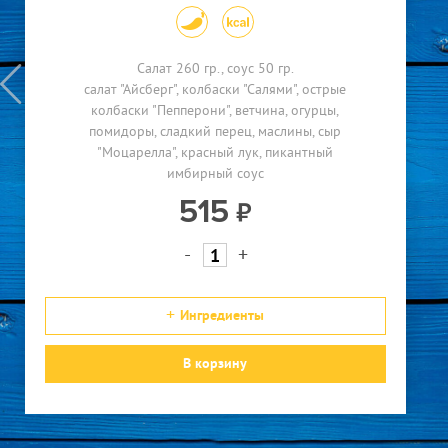
Соус Sergio
70
Сыр "Моцарелла"
150
Шампиньоны
90
330 гр.
паста "Спагетти"
сливочный соус
королевские
Шейка деликатесная
150
креветки
сыр "Пармезан"
перец черный
650
-
+
Ингредиенты
В корзину