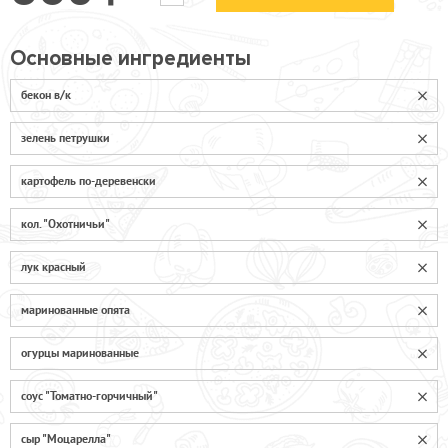
Основные ингредиенты
бекон в/к
зелень петрушки
картофель по-деревенски
кол. "Охотничьи"
лук красный
маринованные опята
огурцы маринованные
соус "Томатно-горчичный"
сыр "Моцарелла"