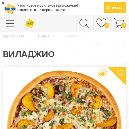
У нас новое мобильное приложение!
Скачать
Скидка
10%
на первый заказ!
0
0
Sergio Pizza
Пицца
Виладжио
ПИЦЦА
ВИЛАДЖИО
СУШИ
САЛАТЫ
ПАСТА
ГОРЯЧЕЕ
СУПЫ
НАПИТКИ
ДЕСЕРТЫ