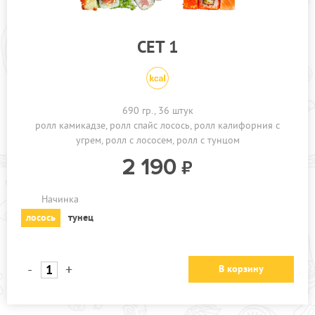
ПРОЧЕЕ
КАФЕ ЗЕЛЕНОГРАД
СЕТ 1
КАФЕ БРЁХОВО
АКЦИИ
690 гр., 36 штук
ролл камикадзе
ролл спайс лосось
ролл калифорния с
угрем
ролл с лососем
ролл с тунцом
2 190
Начинка
лосось
тунец
-
+
В корзину