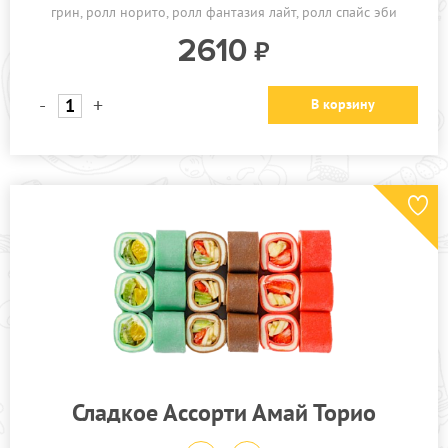
грин
ролл норито
ролл фантазия лайт
ролл спайс эби
2610
-
+
В корзину
Сладкое Ассорти Амай Торио