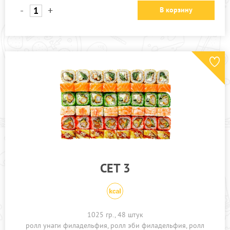
-
+
В корзину
СЕТ 3
1025 гр., 48 штук
ролл унаги филадельфия
ролл эби филадельфия
ролл