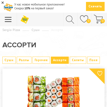
У нас новое мобильное приложение!
Скачать
Скидка
10%
на первый заказ!
0
0
Sergio Pizza
Суши
Ассорти
ПИЦЦА
АССОРТИ
СУШИ
САЛАТЫ
Суши
Роллы
Горячее
Ассорти
Салаты
Поке
ПАСТА
ГОРЯЧЕЕ
СУПЫ
НАПИТКИ
ДЕСЕРТЫ