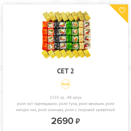
СЕТ 2
1135 гр., 48 штук
ролл хот пармеджано
ролл туна
ролл венеция
ролл
магуро чиз
ролл окинава
ролл с тигровой креветкой
2690