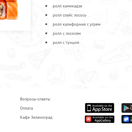
ролл камикадзе
ролл спайс лосось
ролл калифорния с угрем
ролл с лососем
ролл с тунцом
Вопросы-ответы
Оплата
Кафе Зеленоград