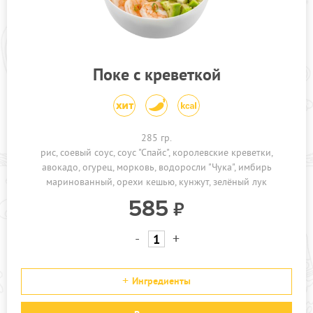
ПРОЧЕЕ
КАФЕ ЗЕЛЕНОГРАД
КАФЕ БРЁХОВО
Поке с креветкой
АКЦИИ
285 гр.
рис
соевый соус
соус "Спайс"
королевские креветки
авокадо
огурец
морковь
водоросли "Чука"
имбирь
маринованный
орехи кешью
кунжут
зелёный лук
585
-
+
Ингредиенты