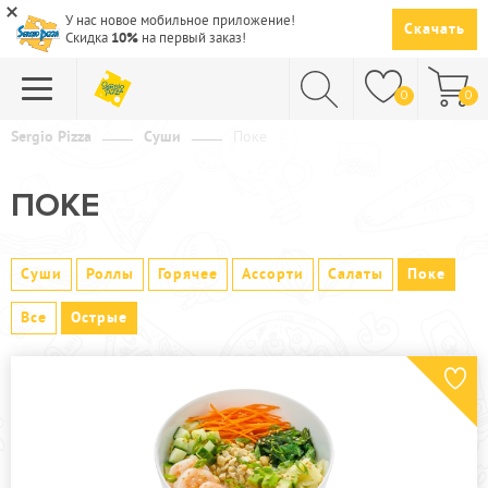
У нас новое мобильное приложение!
Скачать
Скидка
10%
на первый заказ!
0
0
Sergio Pizza
Суши
Поке
ПИЦЦА
ПОКЕ
СУШИ
САЛАТЫ
Суши
Роллы
Горячее
Ассорти
Салаты
Поке
ПАСТА
Все
Острые
ГОРЯЧЕЕ
СУПЫ
НАПИТКИ
ДЕСЕРТЫ