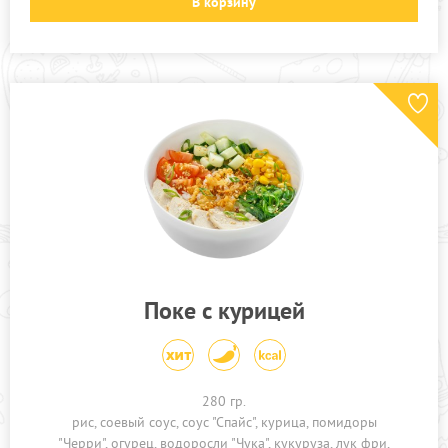
В корзину
Поке с курицей
280 гр.
рис
соевый соус
соус "Спайс"
курица
помидоры
"Черри"
огурец
водоросли "Чука"
кукуруза
лук фри